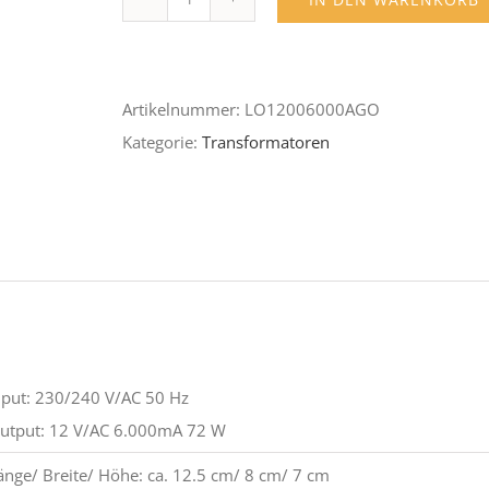
Blocktrafo
12
V,
Artikelnummer:
LO12006000AGO
72
Kategorie:
Transformatoren
W
Menge
put: 230/240 V/AC 50 Hz
tput: 12 V/AC 6.000mA 72 W
nge/ Breite/ Höhe: ca. 12.5 cm/ 8 cm/ 7 cm