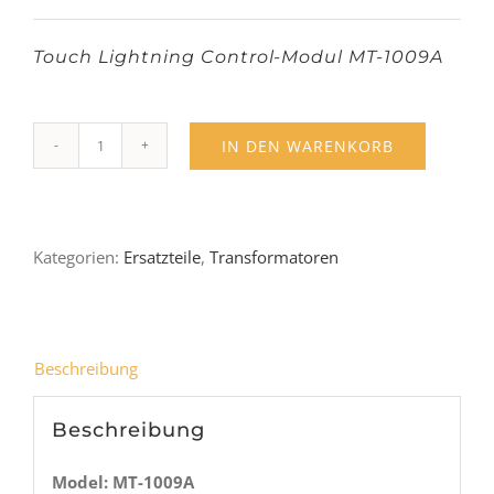
Touch Lightning Control-Modul MT-1009A
IN DEN WARENKORB
MT-
1009A
Touch
Kategorien:
Ersatzteile
,
Transformatoren
Dimmer
Modul
3
Stufen
Beschreibung
Menge
Beschreibung
Model: MT-1009A