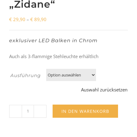
„Zidane“
Preisspanne:
€
29,90
–
€
89,90
€ 29,90
bis
exklusiver LED Balken in Chrom
€ 89,90
Auch als 3-flammige Stehleuchte erhältlich
Ausführung
Auswahl zurücksetzen
IN DEN WARENKORB
Deckenleuchte
"Zidane"
Menge