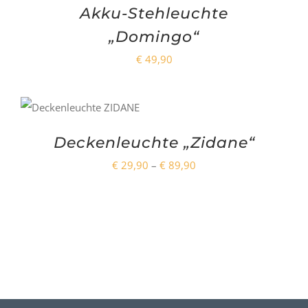
Akku-Stehleuchte
„Domingo“
€
49,90
Deckenleuchte „Zidane“
Preisspanne:
€
29,90
–
€
89,90
€ 29,90
bis
€ 89,90