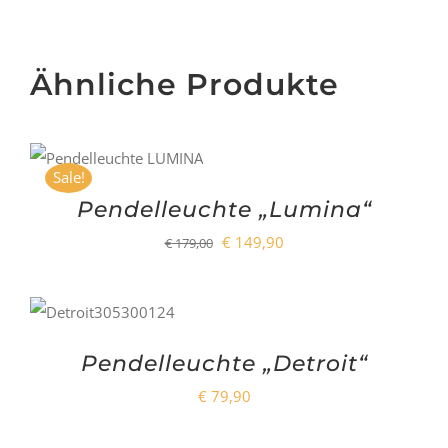
Ähnliche Produkte
Sale!
Pendelleuchte „Lumina“
Ursprünglicher
Aktueller
€
149,90
€
179,00
Preis
Preis
war:
ist:
€ 179,00
€ 149,90.
Pendelleuchte „Detroit“
€
79,90