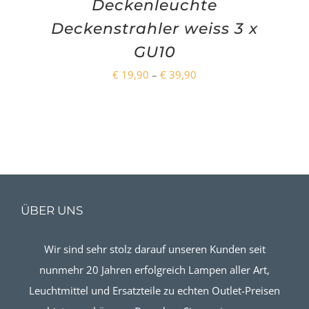
Deckenleuchte
Deckenstrahler weiss 3 x
GU10
Preisspanne:
€
19,90
–
€
39,90
€ 19,90
bis
€ 39,90
ÜBER UNS
Wir sind sehr stolz darauf unseren Kunden seit
nunmehr 20 Jahren erfolgreich Lampen aller Art,
Leuchtmittel und Ersatzteile zu echten Outlet-Preisen