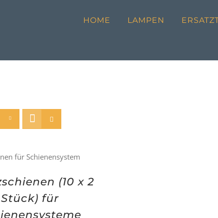
HOME
LAMPEN
ERSATZT
zschienen (10 x 2
Stück) für
ienensysteme